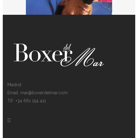
Madrid
Email: mar@boxerdelmar.com
Tlf.: +34 661 154 411