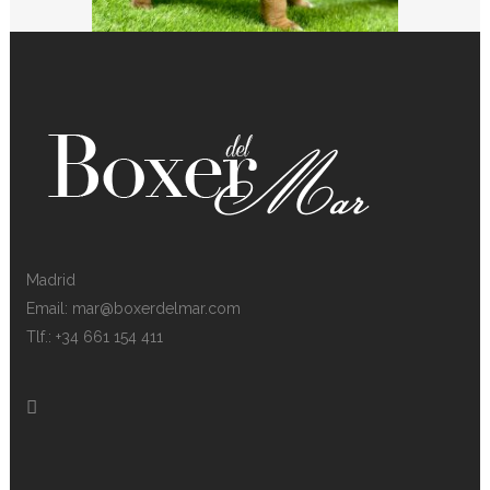
Madrid
Email: mar@boxerdelmar.com
Tlf.: +34 661 154 411