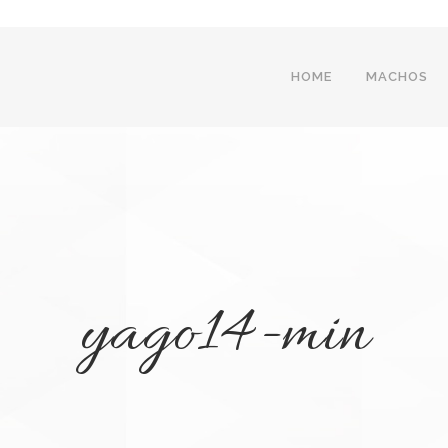
HOME
MACHOS
yago14-min