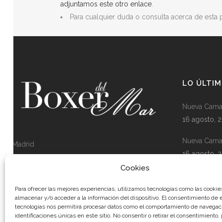
adjuntamos este otro enlace
.
Para cualquier duda o consulta acerca de esta 
LO ÚLTIM
Nueva Cama
16 agosto, 
Nueva Cama
Madrid
16 agosto, 
Email: mar@boxerdelmar.com
Cookies
Tlf.: +34 661 154 411
Nueva Camad
Gina de Lu
Para ofrecer las mejores experiencias, utilizamos tecnologías como las cookie
almacenar y/o acceder a la información del dispositivo. El consentimiento de 
22 julio, 202
tecnologías nos permitirá procesar datos como el comportamiento de navegaci
identificaciones únicas en este sitio. No consentir o retirar el consentimiento