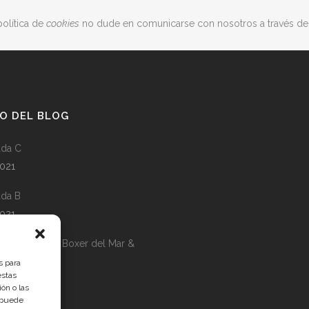
política de
cookies
no dude en comunicarse con nosotros a través de 
O DEL BLOG
da C
2021
da B
2021
a A: Padrino Boxer del Mar &
box
s para
estas
1
ón o las
, puede