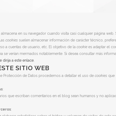
almacena en su navegador cuando visita casi cualquier página web. 
 Las
cookies
suelen almacenar información de carácter técnico, prefer
so a cuentas de usuario, etc. El objetivo de la
cookie
es adaptar el con
ina se verían mermados notablemente. Si desea consultar más inform
 dirija a este enlace.
ESTE SITIO WEB
 de Protección de Datos procedemos a detallar el uso de
cookies
que h
as
:
uarios que escriban comentarios en el blog sean humanos y no aplic
rceros
:
elaborar estadísticas sobre el tráfico y volumen de visitas de esta web