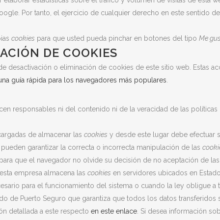
oogle. Por tanto, el ejercicio de cualquier derecho en este sentido
pias
cookies
para que usted pueda pinchar en botones del tipo
Me gu
NACIÓN DE COOKIES
desactivación o eliminación de cookies de este sitio web. Estas acc
una guía rápida para los navegadores más populares
.
cen responsables ni del contenido ni de la veracidad de las política
cargadas de almacenar las
cookies
y desde este lugar debe efectuar s
 pueden garantizar la correcta o incorrecta manipulación de las
cooki
para que el navegador no olvide su decisión de no aceptación de la
 esta empresa almacena las
cookies
en servidores ubicados en Estad
esario para el funcionamiento del sistema o cuando la ley obligue a
do de Puerto Seguro que garantiza que todos los datos transferidos 
ón detallada a este respecto
en este enlace
. Si desea información so